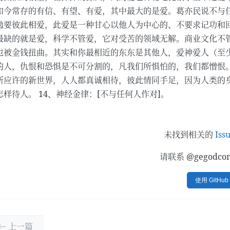
如今常存的有信、有望、有爱，其中最大的是爱。葛亦民说不与
勉要彼此相爱，此爱是一种甘心以他人为中心的、不要求记功和回
最缺的就是爱，科学不管爱，它对受苦的领域无解。商业文化不
也被金钱扭曲。其实和你最相近的东东是其他人，爱神爱人（至少
的人，仇恨和恐惧是不可分割的，凡我们所惧怕的，我们都憎恨
所应许的新世界，人人都真诚相待，彼此情同手足，因为人类的身
怎样待人。 14、神经金律：[不与任何人作对]。
未找到相关的
Iss
请联系 @gegodc
使用 GitHu
← 上一篇