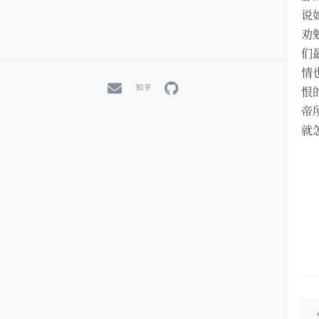
说
劝
们
情
恨
帝
就