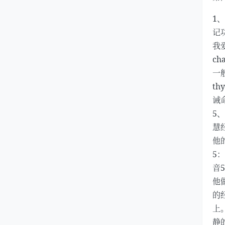
1
记
我
c
一
t
诫
5
慧
他
5
音
他做
的
上
静