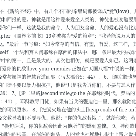
、在《新约圣经》中，有几个不同的希腊词都被译成“爱”(love)
功和回报的爱。神就是用这种爱来爱全人类的，神徒也被劝勉要用
爱你们一样，这就是我的命令，人为朋友舍命，人的爱心没有比这个大的。
hapter 《哥林多前书》13章被称为“爱的篇章”：“我若能说
般。”最后一节写道：“如今常存的有信，有望，有爱，这三样，其中最大的是爱
hyself 一个法利赛人问耶稣在摩西的律法中，哪一条是最大的
命中的第一，且是最大的。其次也相仿，就是要爱人如己。这两条是
、[爱你的仇敌]love your enemies 正如在“天国八福”
经常与属神的智慧背道而驰（马太福音5：44）。 6、[连左脸也转过来由他
的门徒不要以暴力相抗拒，他说“只是我告诉你们，不要与恶人作
：39） 7、[走二里路]second mile,go the 在耶稣
5：41），耶稣教导门徒，如果有当兵的强迫他一里，那么就陪
的可以更多。 8、[把炭火堆在他的头上]heap coals of fire 
经文教导我们不要寻仇。他说：“你的仇敌若饿了，就给他吃；
。”换句话说，你的仇敌会因此为他所作的感到羞愧。 9、神创
的湖泊的根基，在深深的源头，人的爱也神秘地扎根于上帝之爱中