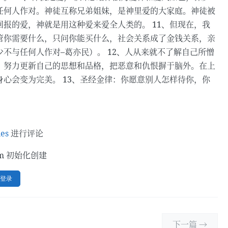
任何人作对。神徒互称兄弟姐妹，是神里爱的大家庭。神徒被
报的爱，神就是用这种爱来爱全人类的。 11、但现在，我
管你需要什么，只问你能买什么，社会关系成了金钱关系，亲
不与任何人作对–葛亦民）。 12、人从来就不了解自己所憎
。努力更新自己的思想和品格，把恶意和仇恨摒于脑外。在上
心会变为完美。 13、圣经金律：你愿意别人怎样待你，你
ues
进行评论
om 初始化创建
b 登录
下一篇 →