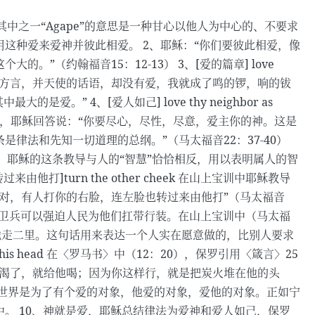
，其中之一“Agape”的意思是一种甘心以他人为中心的、不要求
这种爱来爱神并彼此相爱。 2、耶稣：“你们要彼此相爱，像
”（约翰福音15：12-13） 3、[爱的篇章] love
万人的方言，并天使的话语，却没有爱，我就成了鸣的锣，响的钹
。” 4、[爱人如己] love thy neighbor as
戒命，耶稣回答说：“你要尽心，尽性，尽意，爱主你的神。这是
律法和先知一切道理的总纲。”（马太福音22：37-40）
中说的一样，耶稣的这条教导与人的“智慧”恰恰相反，用以表明属人的智
打]turn the other cheek 在山上宝训中耶稣教导
对，有人打你的右脸，连左脸也转过来由他打”（马太福音
的时代，罗马的卫兵可以强迫人民为他们扛带行装。在山上宝训中（马太福
他走二里。这句话用来表达一个人实在愿意做的，比别人要求
on his head 在〈罗马书〉中（12：20），保罗引用〈箴言〉25
若渴了，就给他喝；因为你这样行，就是把炭火堆在他的头
造世界是为了有个爱的对象，他爱的对象，爱他的对象。正如宁
。 10、神就是爱，耶稣总结律法为爱神和爱人如己，保罗