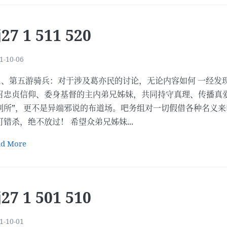
j27 1 511 520
1-10-06
11、第五游骑兵：对于涉及葛亦民的讨论，无论内容如何 一经发
召忠贞信仰、委身基督的主内弟兄姊妹，共同持守真理、传播真爱
判所”，更不是异端邪说的布道场。吧务组对一切假借各种名义来彰
可错杀，绝不放过！ 希望众弟兄姊妹...
ad More
j27 1 501 510
1-10-01