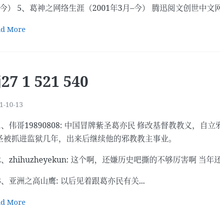
今） 5、葛神之网络生涯（2001年3月–今） 腾迅阅文创世中文网《葛神
ad More
j27 1 521 540
1-10-13
21、伟哥19890808: 中国冒牌紫圣葛亦民 修改基督教教义
圣被抓进监狱几年，出来后继续他的邪教教主事业。
22、zhihuzheyekun: 这个啊，还嫌历史吧撕的不够厉害啊
23、亚洲之高山鹰: 以后见着跟葛亦民有关...
ad More