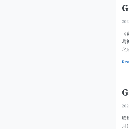
G
202
《
葛
之成
Re
G
202
腾
月