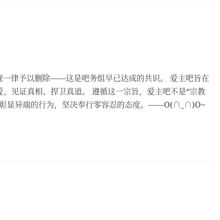
现一律予以删除——这是吧务组早已达成的共识。 爱主吧旨在
、见证真相、捍卫真道。 遵循这一宗旨，爱主吧不是“宗教
显异端的行为，坚决奉行零容忍的态度。——O(∩_∩)O~