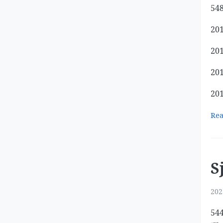
54
20
20
20
20
Re
S
202
54