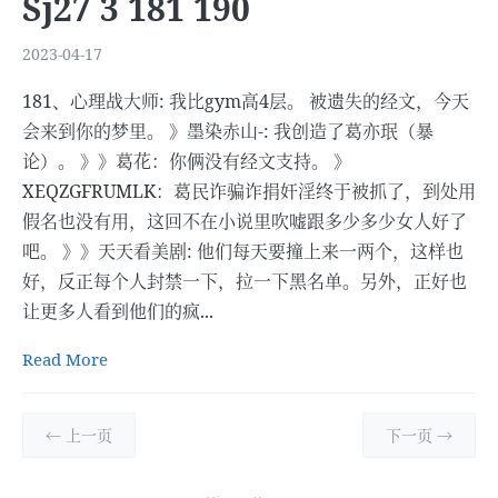
Sj27 3 181 190
2023-04-17
181、心理战大师: 我比gym高4层。 被遗失的经文，今天
会来到你的梦里。 》墨染赤山-: 我创造了葛亦珉（暴
论）。 》》葛花：你俩没有经文支持。 》
XEQZGFRUMLK：葛民诈骗诈捐奸淫终于被抓了，到处用
假名也没有用，这回不在小说里吹嘘跟多少多少女人好了
吧。 》》天天看美剧: 他们每天要撞上来一两个，这样也
好，反正每个人封禁一下，拉一下黑名单。另外，正好也
让更多人看到他们的疯...
Read More
← 上一页
下一页 →