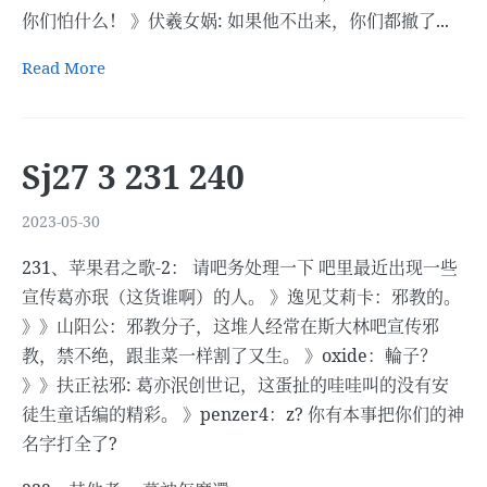
你们怕什么！ 》伏羲女娲: 如果他不出来，你们都撤了...
Read More
Sj27 3 231 240
2023-05-30
231、苹果君之歌-2： 请吧务处理一下 吧里最近出现一些
宣传葛亦珉（这货谁啊）的人。 》逸见艾莉卡：邪教的。
》》山阳公：邪教分子，这堆人经常在斯大林吧宣传邪
教，禁不绝，跟韭菜一样割了又生。 》oxide：輪子？
》》扶正祛邪: 葛亦泯创世记，这蛋扯的哇哇叫的没有安
徒生童话编的精彩。 》penzer4：z? 你有本事把你们的神
名字打全了?