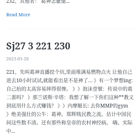
232、其他者： 葛神怎麼還...
Read More
Sj27 3 221 230
2023-05-26
221、先叫葛神直播挖个坑,里面堆满易燃物点火 让他自己
进去10小时试试,就能看出是不是神了… 》有一个梦想ing:
自己抬的太高容易摔得很惨。 》》泡沫壹號：传说中的葛
二蛋吗？ 》那兰诺斯·辛塔：我想了解一下你们这种**教义
到底用什么方式赚钱？ 》》内摩艇长: 去你MMP的gym
》绝美强壮的公牛：葛神。郑辉贱民教之流。估计中国民
间这些数不清。还有那些称皇帝的农村神经病。 嗨。实际
中...