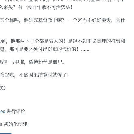
么来头？有一股自作孽不可活势头！
教的某个称呼，他研究基督教干嘛？ 一个乞丐不好好要饭，为什
的认识到，他那两下子全都是骗人的！是经不起正义真理的推敲和
弄鬼，那可是要必须付出沉重的代价的！……
 个人贴吧马甲堆，微博粉丝是僵尸。
不要瞎起哄，不然因果结算时就惨了！
笑)
ues
进行评论
om 初始化创建