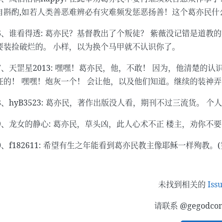
自斟酌,如若人类善恶难辨必有灾难频发惩恶扬善！这个葛亦民什
36、谁看得透: 葛亦民？基督教出了个叛徒？ 紫薇没记错是道
要装捡破烂的。 小样，以为换个马甲就不认识你了。
37、天罡星2013: 嘿嘿！葛亦民，他，不敢！ 因为，他清楚
证的！ 嘿嘿！炮灰一个！ 会让他，以及他们知道。继续的装神
38、hyB3523: 葛亦民，著作出版没人看，期刊不过三流货。
39、龙女的静心: 葛亦民，草头凶，此人心术不正 楼主，劝你
40、f182611: 希望有生之年能看到葛亦民教主像耶稣一样殉教。(
未找到相关的
Iss
请联系 @gegodc