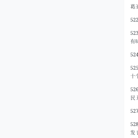
葛
5
5
有
5
5
十
52
民
5
5
发