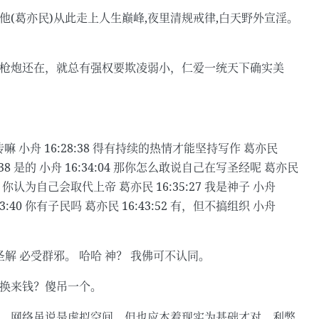
 他(葛亦民)从此走上人生巅峰,夜里清规戒律,白天野外宣淫。
只要枪炮还在，就总有强权要欺凌弱小，仁爱一统天下确实美
鼓宣传嘛 小舟 16:28:38 得有持续的热情才能坚持写作 葛亦民
33:38 是的 小舟 16:34:04 那你怎么敢说自己在写圣经呢 葛亦民
5:11 你认为自己会取代上帝 葛亦民 16:35:27 我是神子 小舟
:43:40 你有子民吗 葛亦民 16:43:52 有，但不搞组织 小舟
圣解 必受群邪。 哈哈 神？ 我佛可不认同。
是换来钱？傻吊一个。
孽了！ 网络虽说是虚拟空间，但也应本着现实为基础才对，利弊