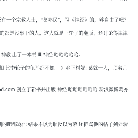
 当年还有一个宗教人士，“葛亦民”，写《神经》的，够自由了吧？
反对的都是没事干的人。这人就是一轮子的翻版，还讨论得津津
 神教 出了一本书 叫神经 哈哈哈哈哈。
相 比李轮子的龟孙都不如。 》乡下村妮: 葛就一人，顶着几
egod.com 创立了新书并出版 神经 哈哈哈哈哈哈 新浪微博葛亦
 别的吧都骂他 结果不以为耻反以为荣 还把骂他的帖子到处转