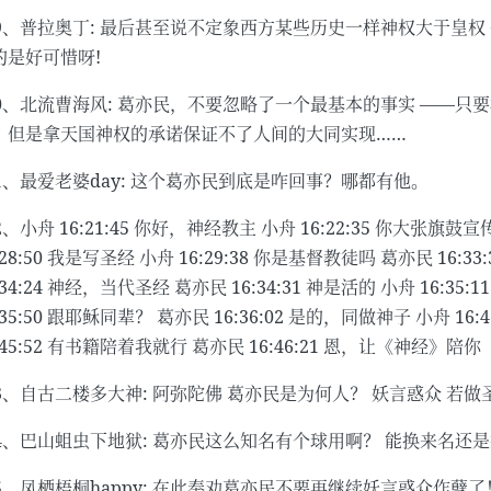
29、普拉奥丁: 最后甚至说不定象西方某些历史一样神权大于皇权
的是好可惜呀!
30、北流曹海风: 葛亦民，不要忽略了一个最基本的事实 ——
！但是拿天国神权的承诺保证不了人间的大同实现……
31、最爱老婆day: 这个葛亦民到底是咋回事？哪都有他。
2、小舟 16:21:45 你好，神经教主 小舟 16:22:35 你大张旗
:28:50 我是写圣经 小舟 16:29:38 你是基督教徒吗 葛亦民 16:
:34:24 神经，当代圣经 葛亦民 16:34:31 神是活的 小舟 16:3
:35:50 跟耶稣同辈？ 葛亦民 16:36:02 是的，同做神子 小舟 16
:45:52 有书籍陪着我就行 葛亦民 16:46:21 恩，让《神经》陪你
33、自古二楼多大神: 阿弥陀佛 葛亦民是为何人？ 妖言惑众 若做
34、巴山蛆虫下地狱: 葛亦民这么知名有个球用啊？ 能换来名还
35、凤栖梧桐happy: 在此奉劝葛亦民不要再继续妖言惑众作