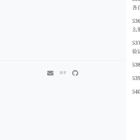
各
5
么
5
验
5
5
5