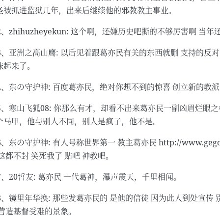
圣被抓进监狱几年，出来后继续他的邪教教主事业。
22、zhihuzheyekun: 这个啊，还嫌历史吧撕的不够厉害啊
23、亚洲之高山鹰: 以后见着跟葛亦民有关的东西就删 支持的
味起来了。
24、东の守护神: 百度葛亦民，绝对你想不到的惊喜 创立新的教派
25、寒山飞狐08: 你那么有才，却看不出来葛亦民一副凶眉烂眼之
个马甲，他与别人不同，别人是疯子，他不是。
6、东の守护神: 有人号称世界第一 教主葛亦民 http://www.g
 这都不封 笑死我了 贴吧 神教吧。
27、20哲友: 葛亦民 一代葛神，瀑声震天，千里相闻。
28、镜里年华换: 那些发葛亦民的 是他的信徒 因为此人到处宣传
 营造基督受难的景象。