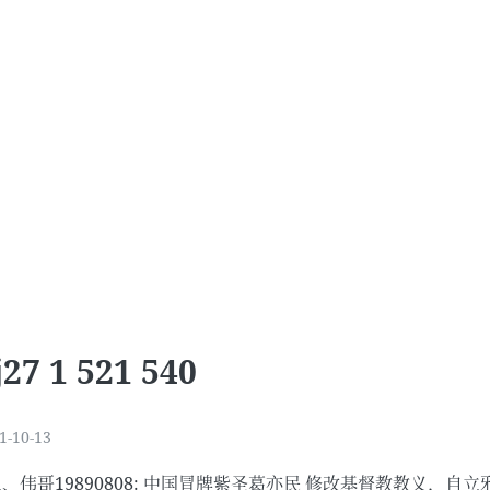
j27 1 521 540
1-10-13
21、伟哥19890808: 中国冒牌紫圣葛亦民 修改基督教教义