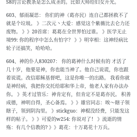
S8的言论教条是怎么成圣的。比如大师给妇女开光。
603、郁雨凝思： 你们的神（葛亦民）连自己都拯救不了
就是个垃圾。 》二次元丶大爱：感觉这个紫薇比去仑力还
废物。 》》20首席：葛葛在全世界怕过谁。 》医学无止
境99: 你的程序中怎么有怕字？ 》》明宰相：这神经病比
轮子还搞笑，哈哈哈。
604、神的仆人830207： 你的葛神什么时候有的 才活了
几十岁，他要是神，你也能当神了。他自己说谎，你也跟
着说谎。改信耶稣基督吧，这是你唯一的出路。 我看你就
是神经病，我把你交托给耶和华上帝，他老人家有办法办
你。 》英才过管乐：神肯定有，但肯定不是葛亦民。 积善
成德，神明自得，圣心备焉。 》》雄官同志：唉～瞎子领
瞎子，领到阴沟里。 》stickguo：神棍没经费，只能发这
样的帖子。 》》可爱的w254: 你说对了！ 》流逝的情
殇：有几个信教的? 》》葛花：十万葛花十万兵。