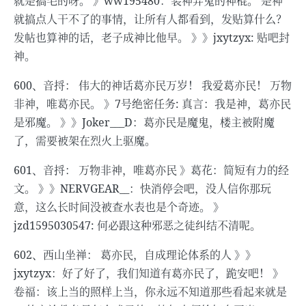
就是搞毛的呀。 》ww195480：装神弄鬼的神棍。 是神
就搞点人干不了的事情，让所有人都看到，发贴算什么？
发帖也算神的话，老子成神比他早。 》》jxytzyx: 贴吧封
神。
600、音捋： 伟大的神话葛亦民万岁！ 我爱葛亦民！ 万物
非神，唯葛亦民。 》7号绝密任务: 真言：我是神，葛亦民
是邪魔。 》》Joker___D：葛亦民是魔鬼，楼主被附魔
了，需要被架在烈火上驱魔。
601、音捋： 万物非神，唯葛亦民 》葛花：简短有力的经
文。 》》NERVGEAR__：快消停会吧，没人信你那玩
意，这么长时间没被查水表也是个奇迹。 》
jzd1595030547: 何必跟这种邪恶之徒纠结不清呢。
602、西山坐禅： 葛亦民，自成理论体系的人 》》
jxytzyx：好了好了，我们知道有葛亦民了，跪安吧！ 》
卷福：该上当的照样上当，你永远不知道那些看起来就是