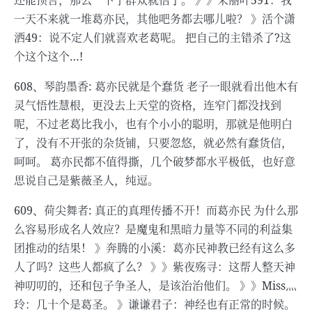
还能预言，那么一下子群众就信了。 》》朱丽叶591：我
一天不来就一堆葛亦民，其他吧务都去哪儿啦？ 》活个潇
洒49：说不定人们就喜欢老葛呢。 把自己的主错杀了?这
个这个这个…!
608、琴韵墨香: 葛亦民就是个蠢货 老子一眼就看出他木有
灵气悟性慧根，更没去上天堂的资格，连窄门都没找到
呢，不过老葛比我小，也有个小小的聪明，那就是他明白
了，没有不开张的杂货铺，只要忽悠，就必然有蠢货信，
呵呵。 葛亦民都不值得撕，几个破梦都水平极低，也好意
思说自己是紫薇圣人，纯逗。
609、荷尖舞者: 真正的真理传播不开！而葛亦民 为什么那
么容易形成名人效应？是魔鬼和黑暗力量等不同的利益集
团推动的结果！ 》奔腾的小溪：葛亦民神教已经有这么多
人了吗？这些人都疯了么？ 》》紫夜殇寻：这帮人整天神
神叨叨的，还和包子争圣人，是该治治他们。 》》Miss灬
玲：几十个是葛圣。 》谦谦君子：神经也有正常的时候。