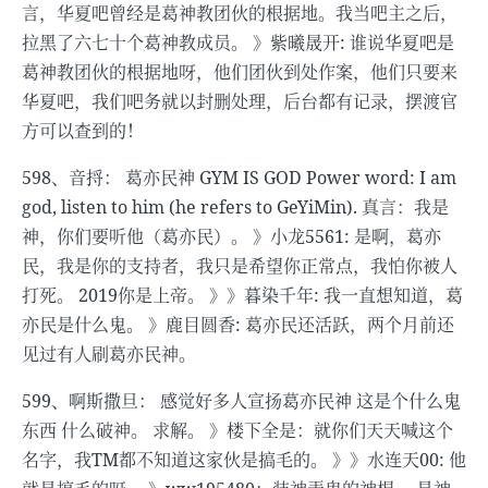
言，华夏吧曾经是葛神教团伙的根据地。我当吧主之后，
拉黑了六七十个葛神教成员。 》紫曦晟开: 谁说华夏吧是
葛神教团伙的根据地呀，他们团伙到处作案，他们只要来
华夏吧，我们吧务就以封删处理，后台都有记录，摆渡官
方可以查到的！
598、音捋： 葛亦民神 GYM IS GOD Power word: I am
god, listen to him (he refers to GeYiMin). 真言：我是
神，你们要听他（葛亦民）。 》小龙5561: 是啊，葛亦
民，我是你的支持者，我只是希望你正常点，我怕你被人
打死。 2019你是上帝。 》》暮染千年: 我一直想知道，葛
亦民是什么鬼。 》鹿目圆香: 葛亦民还活跃，两个月前还
见过有人刷葛亦民神。
599、啊斯撒旦： 感觉好多人宣扬葛亦民神 这是个什么鬼
东西 什么破神。 求解。 》楼下全是：就你们天天喊这个
名字，我TM都不知道这家伙是搞毛的。 》》水连天00: 他