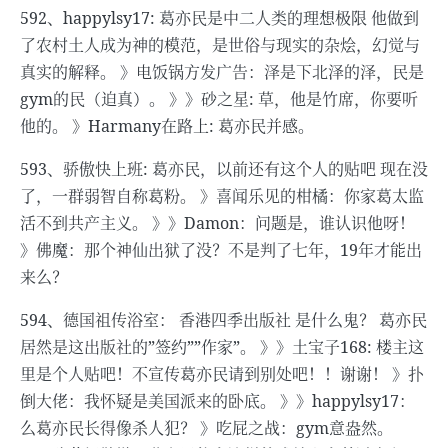
592、happylsy17: 葛亦民是中二人类的理想极限 他做到
了农村土人成为神的模范，是世俗与现实的杂烩，幻觉与
真实的解释。 》电饭锅方发广告：泽是下北泽的泽，民是
gym的民（迫真）。 》》砂之星: 草，他是竹席，你要听
他的。 》Harmany在路上: 葛亦民并感。
593、骄傲快上班: 葛亦民，以前还有这个人的贴吧 现在没
了，一群弱智自称葛粉。 》喜闻乐见的柑橘：你家葛太监
活不到共产主义。 》》Damon：问题是，谁认识他呀！
》佛魔：那个神仙出狱了没？不是判了七年，19年才能出
来么？
594、德国祖传浴室： 香港四季出版社 是什么鬼？ 葛亦民
居然是这出版社的”签约””作家”。 》》土宝子168: 楼主这
里是个人贴吧！不宣传葛亦民请到别处吧！！谢谢！ 》扑
倒大佬：我怀疑是美国派来的卧底。 》》happylsy17：
么葛亦民长得像杀人犯？ 》吃屁之战：gym意盎然。