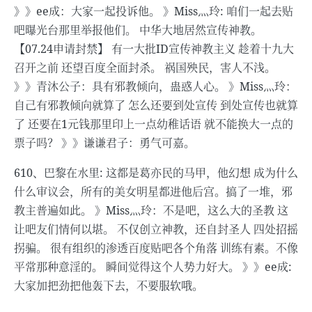
》》ee成：大家一起投诉他。 》Miss灬玲: 咱们一起去贴
吧曝光台那里举报他们。 中华大地居然宣传神教。
【07.24申请封禁】 有一大批ID宣传神教主义 趁着十九大
召开之前 还望百度全面封杀。 祸国殃民，害人不浅。
》》青沐公子：具有邪教倾向，蛊惑人心。 》Miss灬玲：
自己有邪教倾向就算了 怎么还要到处宣传 到处宣传也就算
了 还要在1元钱那里印上一点幼稚话语 就不能换大一点的
票子吗？ 》》谦谦君子：勇气可嘉。
610、巴黎在水里: 这都是葛亦民的马甲，他幻想 成为什么
什么审议会，所有的美女明星都进他后宫。搞了一堆，邪
教主普遍如此。 》Miss灬玲：不是吧，这么大的圣教 这
让吧友们情何以堪。 不仅创立神教，还自封圣人 四处招摇
拐骗。 很有组织的渗透百度贴吧各个角落 训练有素。不像
平常那种意淫的。 瞬间觉得这个人势力好大。 》》ee成:
大家加把劲把他轰下去，不要服软哦。