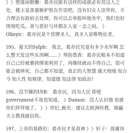
》》堕落闲散懒：葛亦民能有这样的成就必有其过人之
处，楼主是羡慕嫉妒恨在作祟吧。没有妇女人崇拜你，不
合理会有政府去处理，你可以去举报叫他坐牢，我们也好
围观吃瓜。善与恶好与坏都在人家一念之间。 》
Olinyic：葛亦民是个冒牌圣人，真圣人是唯物论者。
595、夏天的Sylph： 我去，葛亦民究竟有多少水军啊 怎
么整天发这些东西啊…… 》琴韵墨香：葛亦民根本不知道
自己已经被裹挟绑架利用了，再继续就由不得自己，很可
能会被摔死，自己都不知道，真正的大智慧 通天彻地 知古
今 知人性 知规律，知道德 知法律 知政治！
596、没节操的USB： 葛亦民，因为人民 即使
government不说也知道。 》Damon：没人认识他 也就
你们拜拜他了。 》》世纪_极光：建议去欧洲传教，刚赢
天主教我就信你。
597、上帝的基路伯：葛亦民才是真神 》》轩子：毋庸讳