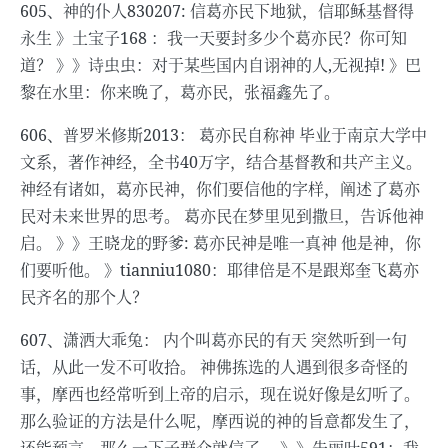
605、神的仆人830207: 信葛亦民下地狱，信耶稣基督得
永生 》土宝子168 ：我一天要封多少个葛亦民？你可知
道？ 》》诗虫虫：对于某些国内自诩神的人,无视掉! 》巴
黎在水里：你来晚了，葛亦民，张福鑫先了。
606、普罗米修斯2013： 葛亦民自称神 毕业于南京大学中
文系，著作神经，全书40万字，结合基督教和共产主义。
神经有诸如，葛亦民神，你们要信他的字样，阐述了葛亦
民对未来世界的思考。 葛亦民在梦里见到撒旦，告诉他神
启。 》》王晓龙的野爹: 葛亦民神是唯一真神 他是神，你
们要听他。 》tianniu1080：耶律倍是不是跟郑奎飞葛亦
民齐名的那个人？
607、潇洒大乖兔： 内个叫葛亦民的有天 突然听到一句
话，从此一发不可收拾。 神佛拣选的人遇到很多奇怪的
事，摩西也经常听到上帝的启示，现在说好像是幻听了。
那么验证的方法是什么呢，摩西说的神的旨意都发生了，